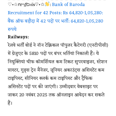
♡•☆𝘳ℯᵃ₫Եⲏĩ𝐬♡•☆
:
Bank of Baroda
Recruitment for 42 Posts: Rs 64,820-1,05,280:
बैंक ऑफ बड़ौदा में 42 पदों पर भर्ती: 64,820-1,05,280
रुपये
Railways:
रेलवे भर्ती बोर्ड ने नॉन टेक्निकल पॉपुलर कैटेगरी (एनटीपीसी)
में ग्रेजुएट के 5810 पदों पर बंपर भर्तियां निकाली हैं। ये
नियुक्तियां चीफ कॉमर्शियल कम टिकट सुपरवाइजर, स्टेशन
मास्टर, गुड्स ट्रेन मैनेजर, जूनियर अकाउंट्स असिस्टेंट कम
टाइपिस्ट, सीनियर क्लर्क कम टाइपिस्ट और ट्रैफिक
असिस्टेंट पदों पर की जाएंगी। उम्मीदवार वेबसाइट पर
जाकर 20 नवंबर 2025 तक ऑनलाइन आवेदन कर सकते
हैं।