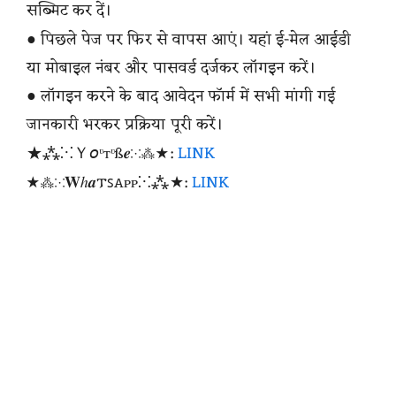
सब्मिट कर दें।
● पिछले पेज पर फिर से वापस आएं। यहां ई-मेल आईडी
या मोबाइल नंबर और पासवर्ड दर्जकर लॉगइन करें।
● लॉगइन करने के बाद आवेदन फाॅर्म में सभी मांगी गई
जानकारी भरकर प्रक्रिया पूरी करें।
★⁂⁙Ｙ𝘰ᶹтᶹß𝒆⁙⁂★:
LINK
★⁂⁙𝐖ℎ𝒂𐍄ꜱꭺᴩᴩ⁙⁂★:
LINK