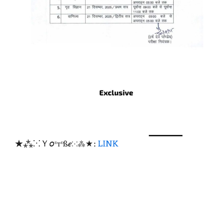
★⁂⁙Ｙ𝘰ᶹтᶹß𝒆⁙⁂★:
LINK