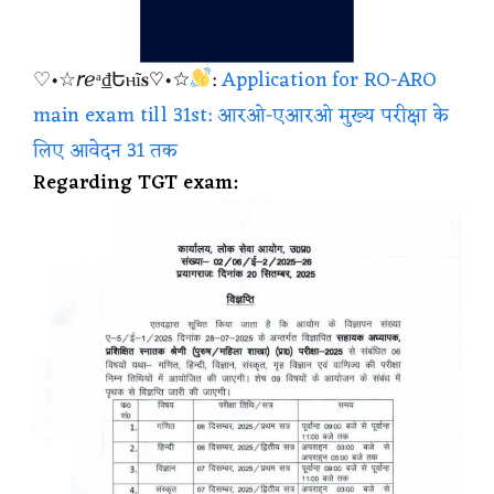
♡•☆𝘳ℯᵃ₫Եⲏĩ𝐬♡•☆
:
Application for RO-ARO
main exam till 31st: आरओ-एआरओ मुख्य परीक्षा के
लिए आवेदन 31 तक
Regarding TGT exam: