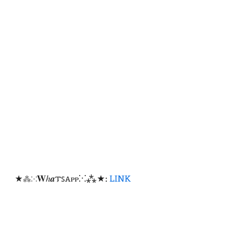
★⁂⁙𝐖ℎ𝒂𐍄ꜱꭺᴩᴩ⁙⁂★:
LINK