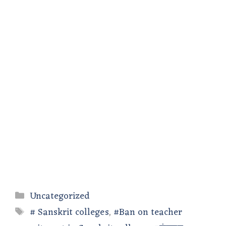
Categories
Uncategorized
Tags
# Sanskrit colleges
,
#Ban on teacher