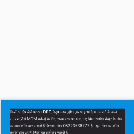
किसी भी ऐप जैसे प्रेरणा DBT,निपुण लक्ष्य ,दीक्षा ,परख इत्यादि या अन्य टेक्निकल
समस्या(जैसे MDM कॉल) के लिए राज्य स्तर पर बनाए गए विद्या समीक्षा केंद्र के नंबर
पर आप कॉल कर सकते हैं जिसका नंबर 05223538777 है। इस नंबर पर कॉल
करके आप अपनी शिकायत दर्ज कर सकते हैं