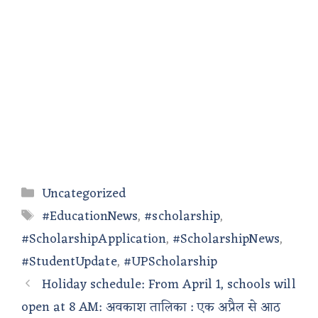
Categories
Uncategorized
Tags
#EducationNews
,
#scholarship
,
#ScholarshipApplication
,
#ScholarshipNews
,
#StudentUpdate
,
#UPScholarship
Holiday schedule: From April 1, schools will
open at 8 AM: अवकाश तालिका : एक अप्रैल से आठ