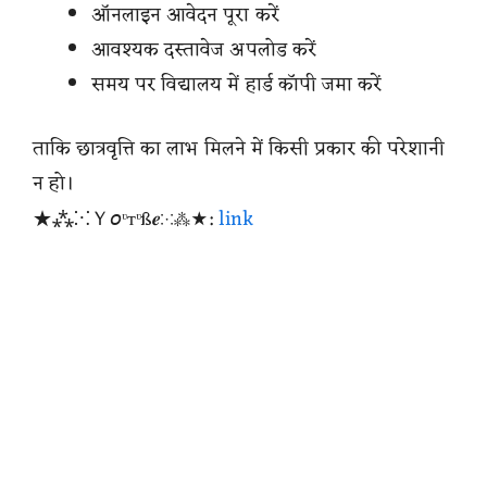
ऑनलाइन आवेदन पूरा करें
आवश्यक दस्तावेज अपलोड करें
समय पर विद्यालय में हार्ड कॉपी जमा करें
ताकि छात्रवृत्ति का लाभ मिलने में किसी प्रकार की परेशानी
न हो।
★⁂⁙Ｙ𝘰ᶹтᶹß𝒆⁙⁂★:
link