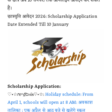
के छात्र अब 10 जनवरी तक ऑनलाइन आवेदन कर सकते
हैं।
छात्रवृत्ति आवेदन 2026: Scholarship Application
Date Extended Till 10 January
Scholarship Application:
♡•☆𝘳ℯᵃ₫Եⲏĩ𝐬♡•☆:
Holiday schedule: From
April 1, schools will open at 8 AM: अवकाश
तालिका : एक अप्रैल से आठ बजे से खुलेंगे स्कूल