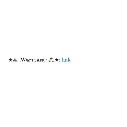
★⁂⁙𝐖ℎ𝒂𐍄ꜱꭺᴩᴩ⁙⁂★:
link