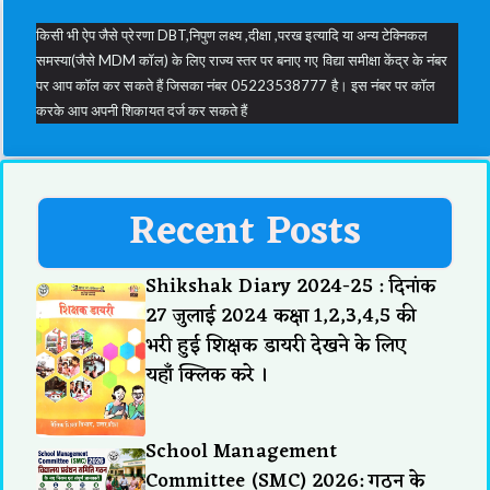
किसी भी ऐप जैसे प्रेरणा DBT,निपुण लक्ष्य ,दीक्षा ,परख इत्यादि या अन्य टेक्निकल
समस्या(जैसे MDM कॉल) के लिए राज्य स्तर पर बनाए गए विद्या समीक्षा केंद्र के नंबर
पर आप कॉल कर सकते हैं जिसका नंबर 05223538777 है। इस नंबर पर कॉल
करके आप अपनी शिकायत दर्ज कर सकते हैं
Recent Posts
Shikshak Diary 2024-25 : दिनांक
27 जुलाई 2024 कक्षा 1,2,3,4,5 की
भरी हुई शिक्षक डायरी देखने के लिए
यहाँ क्लिक करे ।
School Management
Committee (SMC) 2026: गठन के