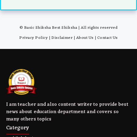
© Basic Shiksha Best Shiksha | All rights reserved
Privacy Policy
|
Disclaimer
|
About Us
|
Contact Us
I am teacher and also content writer to provide best
news about education department and covers so
many others topics
Category