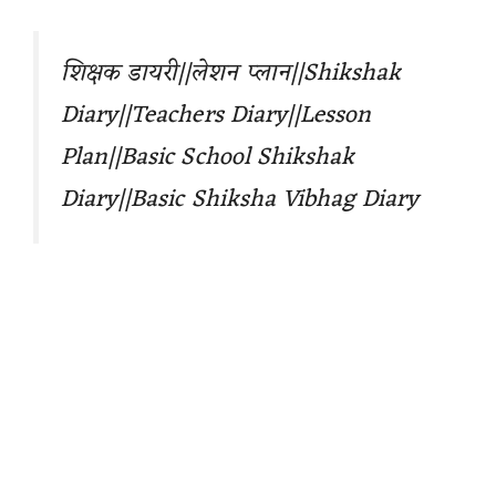
शिक्षक डायरी||लेशन प्लान||Shikshak
Diary||Teachers Diary||Lesson
Plan||Basic School Shikshak
Diary||Basic Shiksha Vibhag Diary