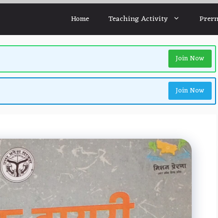
Home
Teaching Activity
Prern
Join Now
Join Now