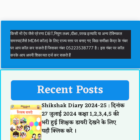
किसी भी ऐप जैसे प्रेरणा DBT,निपुण लक्ष्य ,दीक्षा ,परख इत्यादि या अन्य टेक्निकल
समस्या(जैसे MDM कॉल) के लिए राज्य स्तर पर बनाए गए विद्या समीक्षा केंद्र के नंबर
पर आप कॉल कर सकते हैं जिसका नंबर 05223538777 है। इस नंबर पर कॉल
करके आप अपनी शिकायत दर्ज कर सकते हैं
Recent Posts
Shikshak Diary 2024-25 : दिनांक
27 जुलाई 2024 कक्षा 1,2,3,4,5 की
भरी हुई शिक्षक डायरी देखने के लिए
यहाँ क्लिक करे ।