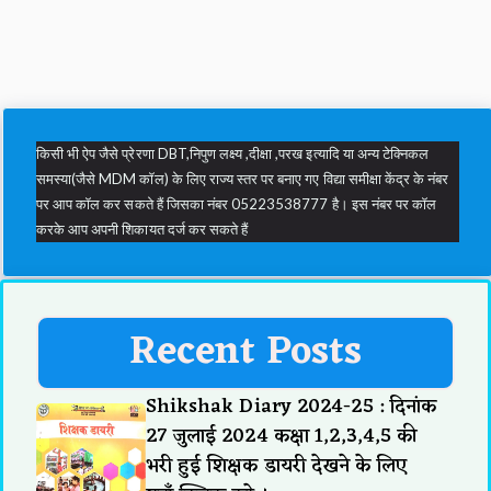
किसी भी ऐप जैसे प्रेरणा DBT,निपुण लक्ष्य ,दीक्षा ,परख इत्यादि या अन्य टेक्निकल
समस्या(जैसे MDM कॉल) के लिए राज्य स्तर पर बनाए गए विद्या समीक्षा केंद्र के नंबर
पर आप कॉल कर सकते हैं जिसका नंबर 05223538777 है। इस नंबर पर कॉल
करके आप अपनी शिकायत दर्ज कर सकते हैं
Recent Posts
Shikshak Diary 2024-25 : दिनांक
27 जुलाई 2024 कक्षा 1,2,3,4,5 की
भरी हुई शिक्षक डायरी देखने के लिए