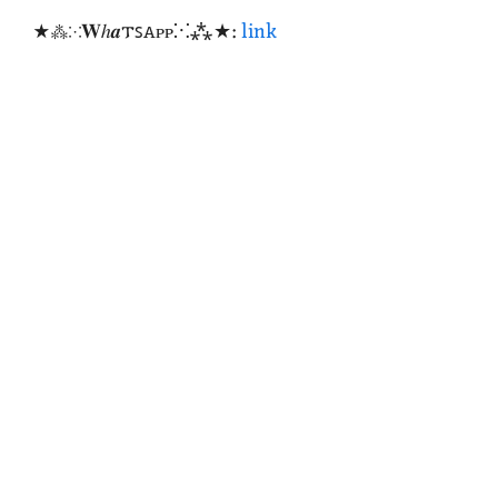
★⁂⁙𝐖ℎ𝒂𐍄ꜱꭺᴩᴩ⁙⁂★:
link