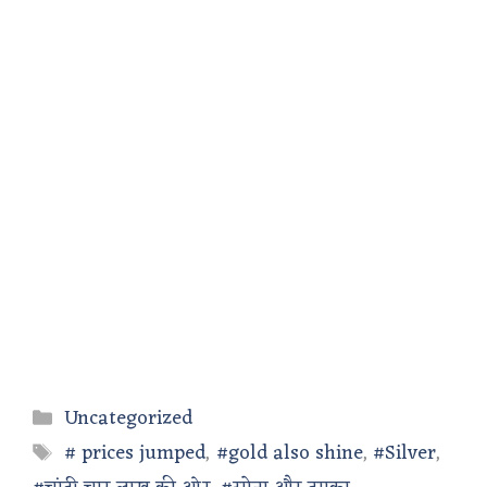
Categories
Uncategorized
Tags
# prices jumped
,
#gold also shine
,
#Silver
,