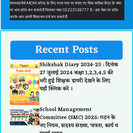
समस्या(जैसे MDM कॉल) के लिए राज्य स्तर पर बनाए गए विद्या समीक्षा केंद्र के नंबर
पर आप कॉल कर सकते हैं जिसका नंबर 05223538777 है। इस नंबर पर कॉल
करके आप अपनी शिकायत दर्ज कर सकते हैं
Recent Posts
Shikshak Diary 2024-25 : दिनांक
27 जुलाई 2024 कक्षा 1,2,3,4,5 की
भरी हुई शिक्षक डायरी देखने के लिए
यहाँ क्लिक करे ।
School Management
Committee (SMC) 2026: गठन के
नए नियम, सदस्य संख्या, पात्रता, कार्य व