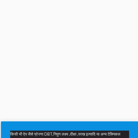
किसी भी ऐप जैसे प्रेरणा DBT,निपुण लक्ष्य ,दीक्षा ,परख इत्यादि या अन्य टेक्निकल