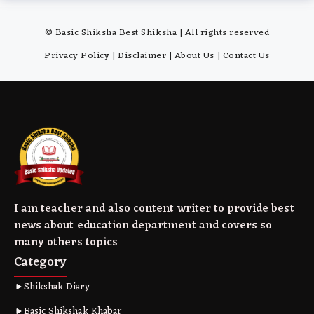
© Basic Shiksha Best Shiksha | All rights reserved
Privacy Policy
|
Disclaimer
|
About Us
|
Contact Us
I am teacher and also content writer to provide best
news about education department and covers so
many others topics
Category
Shikshak Diary
Basic Shikshak Khabar