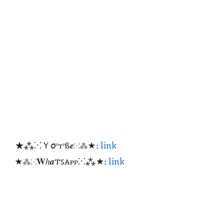
★⁂⁙Ｙ𝘰ᶹтᶹß𝒆⁙⁂★:
link
★⁂⁙𝐖ℎ𝒂𐍄ꜱꭺᴩᴩ⁙⁂★:
link