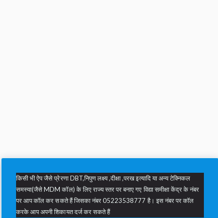
किसी भी ऐप जैसे प्रेरणा DBT,निपुण लक्ष्य ,दीक्षा ,परख इत्यादि या अन्य टेक्निकल
समस्या(जैसे MDM कॉल) के लिए राज्य स्तर पर बनाए गए विद्या समीक्षा केंद्र के नंबर
पर आप कॉल कर सकते हैं जिसका नंबर 05223538777 है। इस नंबर पर कॉल
करके आप अपनी शिकायत दर्ज कर सकते हैं