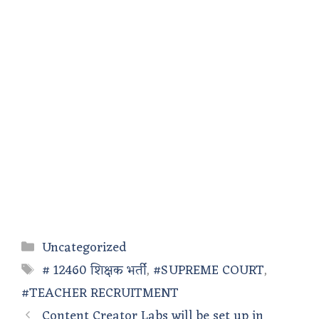
Categories
Uncategorized
Tags
# 12460 शिक्षक भर्ती
,
#SUPREME COURT
,
#TEACHER RECRUITMENT
Content Creator Labs will be set up in