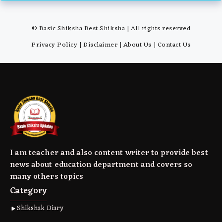
© Basic Shiksha Best Shiksha | All rights reserved
Privacy Policy
|
Disclaimer
|
About Us
|
Contact Us
I am teacher and also content writer to provide best
news about education department and covers so
many others topics
Category
Shikshak Diary