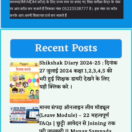
समस्या(जैसे MDM कॉल) के लिए राज्य स्तर पर बनाए गए विद्या समीक्षा केंद्र के नंबर
पर आप कॉल कर सकते हैं जिसका नंबर 05223538777 है। इस नंबर पर कॉल
करके आप अपनी शिकायत दर्ज कर सकते हैं
Recent Posts
Shikshak Diary 2024-25 : दिनांक
27 जुलाई 2024 कक्षा 1,2,3,4,5 की
भरी हुई शिक्षक डायरी देखने के लिए
यहाँ क्लिक करे ।
मानव संपदा ऑनलाइन लीव मॉड्यूल
(Leave Module) – 22 महत्वपूर्ण
FAQs | छुट्टी आवेदन से Joining तक
पूरी जानकारी || Manav Sampada