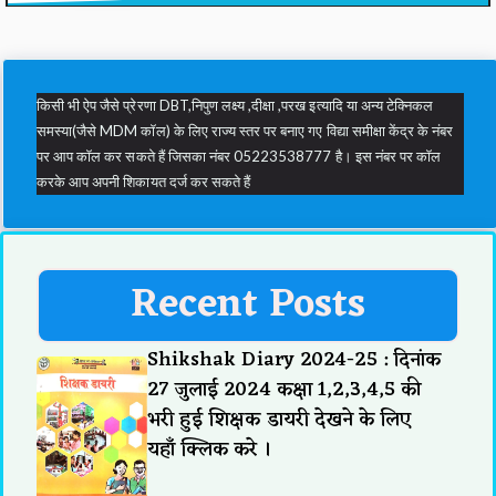
किसी भी ऐप जैसे प्रेरणा DBT,निपुण लक्ष्य ,दीक्षा ,परख इत्यादि या अन्य टेक्निकल
समस्या(जैसे MDM कॉल) के लिए राज्य स्तर पर बनाए गए विद्या समीक्षा केंद्र के नंबर
पर आप कॉल कर सकते हैं जिसका नंबर 05223538777 है। इस नंबर पर कॉल
करके आप अपनी शिकायत दर्ज कर सकते हैं
Recent Posts
Shikshak Diary 2024-25 : दिनांक
27 जुलाई 2024 कक्षा 1,2,3,4,5 की
भरी हुई शिक्षक डायरी देखने के लिए
यहाँ क्लिक करे ।