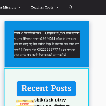
a Mission
Teacher Tools
किसी भी ऐप जैसे प्रेरणा DBT,निपुण लक्ष्य ,दीक्षा ,परख इत्यादि
या अन्य टेक्निकल समस्या(जैसे MDM कॉल) के लिए राज्य
स्तर पर बनाए गए विद्या समीक्षा केंद्र के नंबर पर आप कॉल कर
सकते हैं जिसका नंबर 05223538777 है। इस नंबर पर
कॉल करके आप अपनी शिकायत दर्ज कर सकते हैं
Recent Posts
Shikshak Diary