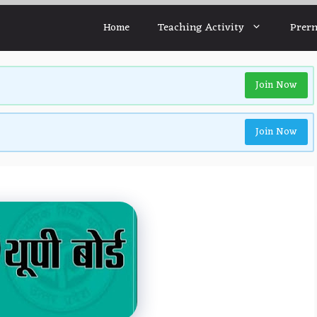
Home
Teaching Activity
Prern
Join Now
Join Now