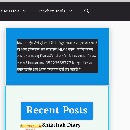
a Mission
Teacher Tools
किसी भी ऐप जैसे प्रेरणा DBT,निपुण लक्ष्य ,दीक्षा ,परख इत्यादि
या अन्य टेक्निकल समस्या(जैसे MDM कॉल) के लिए राज्य
स्तर पर बनाए गए विद्या समीक्षा केंद्र के नंबर पर आप कॉल कर
सकते हैं जिसका नंबर 05223538777 है। इस नंबर पर
कॉल करके आप अपनी शिकायत दर्ज कर सकते हैं
Recent Posts
Shikshak Diary