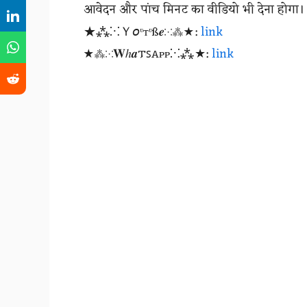
आवेदन और पांच मिनट का वीडियो भी देना होगा।
★⁂⁙Ｙ𝘰ᶹтᶹß𝒆⁙⁂★:
link
★⁂⁙𝐖ℎ𝒂𐍄ꜱꭺᴩᴩ⁙⁂★:
link