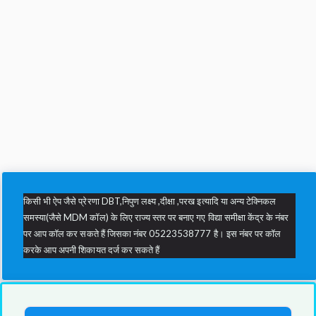
किसी भी ऐप जैसे प्रेरणा DBT,निपुण लक्ष्य ,दीक्षा ,परख इत्यादि या अन्य टेक्निकल
समस्या(जैसे MDM कॉल) के लिए राज्य स्तर पर बनाए गए विद्या समीक्षा केंद्र के नंबर
पर आप कॉल कर सकते हैं जिसका नंबर 05223538777 है। इस नंबर पर कॉल
करके आप अपनी शिकायत दर्ज कर सकते हैं