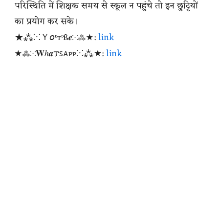
परिस्थिति में शिक्षक समय से स्कूल न पहुंचे तो इन छुट्टियों
का प्रयोग कर सके।
★⁂⁙Ｙ𝘰ᶹтᶹß𝒆⁙⁂★:
link
★⁂⁙𝐖ℎ𝒂𐍄ꜱꭺᴩᴩ⁙⁂★:
link