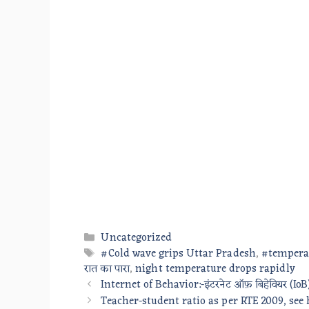
Categories
Uncategorized
Tags
#Cold wave grips Uttar Pradesh
,
#temperat
रात का पारा
,
night temperature drops rapidly
Internet of Behavior:-इंटरनेट ऑफ़ बिहेवियर (IoB)
Teacher-student ratio as per RTE 2009, se