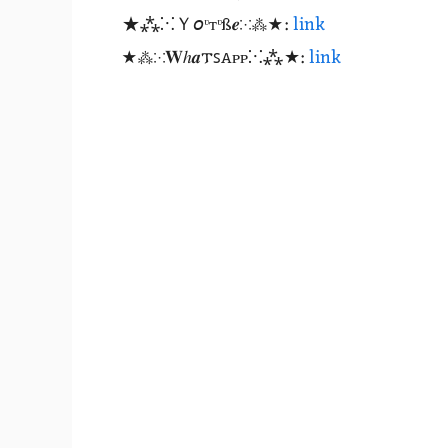
★⁂⁙Ｙ𝘰ᶹтᶹß𝒆⁙⁂★:
link
★⁂⁙𝐖ℎ𝒂𐍄ꜱꭺᴩᴩ⁙⁂★:
link