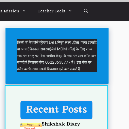
a Mission
Teacher Tools
किसी भी ऐप जैसे प्रेरणा DBT,निपुण लक्ष्य ,दीक्षा ,परख इत्यादि
या अन्य टेक्निकल समस्या(जैसे MDM कॉल) के लिए राज्य
स्तर पर बनाए गए विद्या समीक्षा केंद्र के नंबर पर आप कॉल कर
सकते हैं जिसका नंबर 05223538777 है। इस नंबर पर
कॉल करके आप अपनी शिकायत दर्ज कर सकते हैं
Recent Posts
Shikshak Diary