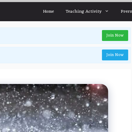
Home
Teaching Activity
Prern
Join Now
Join Now