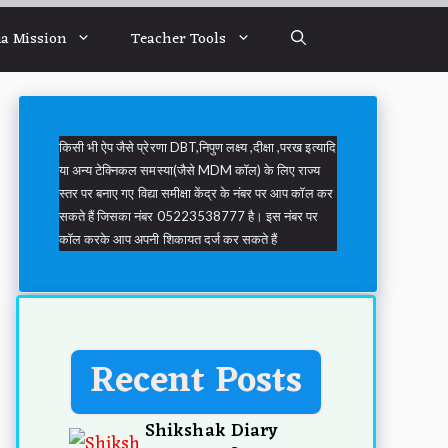
a Mission
Teacher Tools
किसी भी ऐप जैसे प्रेरणा DBT,निपुण लक्ष्य ,दीक्षा ,परख इत्यादि
या अन्य टेक्निकल समस्या(जैसे MDM कॉल) के लिए राज्य
स्तर पर बनाए गए विद्या समीक्षा केंद्र के नंबर पर आप कॉल कर
सकते हैं जिसका नंबर 05223538777 है। इस नंबर पर
कॉल करके आप अपनी शिकायत दर्ज कर सकते हैं
Recent Posts
Shikshak Diary