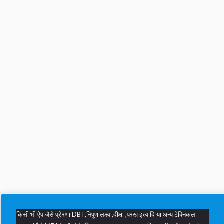
किसी भी ऐप जैसे प्रेरणा DBT,निपुण लक्ष्य ,दीक्षा ,परख इत्यादि या अन्य टेक्निकल