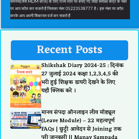
समस्या(जैसे MDM कॉल) के लिए राज्य स्तर पर बनाए गए विद्या समीक्षा केंद्र के नंबर
पर आप कॉल कर सकते हैं जिसका नंबर 05223538777 है। इस नंबर पर कॉल
करके आप अपनी शिकायत दर्ज कर सकते हैं
Recent Posts
Shikshak Diary 2024-25 : दिनांक
27 जुलाई 2024 कक्षा 1,2,3,4,5 की
भरी हुई शिक्षक डायरी देखने के लिए
यहाँ क्लिक करे ।
मानव संपदा ऑनलाइन लीव मॉड्यूल
(Leave Module) – 22 महत्वपूर्ण
FAQs | छुट्टी आवेदन से Joining तक
पूरी जानकारी || Manav Sampada