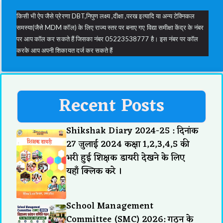
किसी भी ऐप जैसे प्रेरणा DBT,निपुण लक्ष्य ,दीक्षा ,परख इत्यादि या अन्य टेक्निकल
समस्या(जैसे MDM कॉल) के लिए राज्य स्तर पर बनाए गए विद्या समीक्षा केंद्र के नंबर
पर आप कॉल कर सकते हैं जिसका नंबर 05223538777 है। इस नंबर पर कॉल
करके आप अपनी शिकायत दर्ज कर सकते हैं
Recent Posts
Shikshak Diary 2024-25 : दिनांक
27 जुलाई 2024 कक्षा 1,2,3,4,5 की
भरी हुई शिक्षक डायरी देखने के लिए
यहाँ क्लिक करे ।
School Management
Committee (SMC) 2026: गठन के