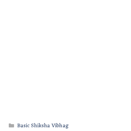
Categories
Basic Shiksha Vibhag