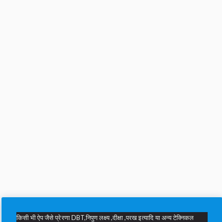
किसी भी ऐप जैसे प्रेरणा DBT,निपुण लक्ष्य ,दीक्षा ,परख इत्यादि या अन्य टेक्निकल