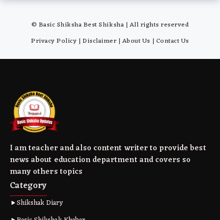
© Basic Shiksha Best Shiksha | All rights reserved
Privacy Policy
|
Disclaimer
|
About Us
|
Contact Us
I am teacher and also content writer to provide best
news about education department and covers so
many others topics
Category
Shikshak Diary