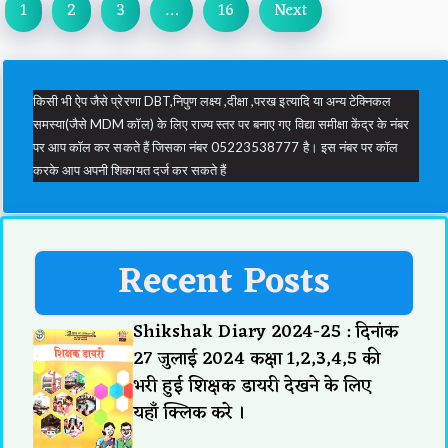
1
2
3
…
16
Next
किसी भी ऐप जैसे प्रेरणा DBT,निपुण लक्ष्य ,दीक्षा ,परख इत्यादि या अन्य टेक्निकल
समस्या(जैसे MDM कॉल) के लिए राज्य स्तर पर बनाए गए विद्या समीक्षा केंद्र के नंबर
पर आप कॉल कर सकते हैं जिसका नंबर 05223538777 है। इस नंबर पर कॉल
करके आप अपनी शिकायत दर्ज कर सकते हैं
Recent Posts
Shikshak Diary 2024-25 : दिनांक
27 जुलाई 2024 कक्षा 1,2,3,4,5 की
भरी हुई शिक्षक डायरी देखने के लिए
यहाँ क्लिक करे ।