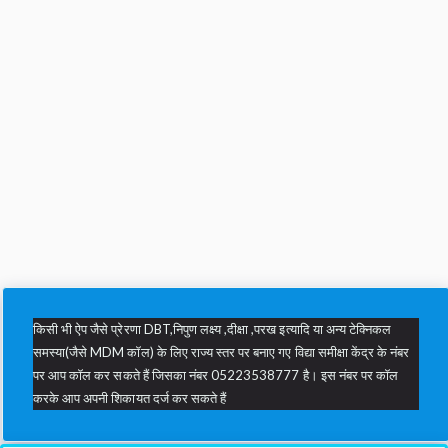
किसी भी ऐप जैसे प्रेरणा DBT,निपुण लक्ष्य ,दीक्षा ,परख इत्यादि या अन्य टेक्निकल
समस्या(जैसे MDM कॉल) के लिए राज्य स्तर पर बनाए गए विद्या समीक्षा केंद्र के नंबर
पर आप कॉल कर सकते हैं जिसका नंबर 05223538777 है। इस नंबर पर कॉल
करके आप अपनी शिकायत दर्ज कर सकते हैं