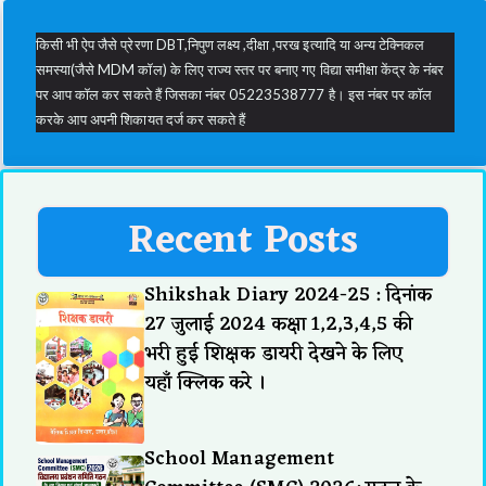
किसी भी ऐप जैसे प्रेरणा DBT,निपुण लक्ष्य ,दीक्षा ,परख इत्यादि या अन्य टेक्निकल
समस्या(जैसे MDM कॉल) के लिए राज्य स्तर पर बनाए गए विद्या समीक्षा केंद्र के नंबर
पर आप कॉल कर सकते हैं जिसका नंबर 05223538777 है। इस नंबर पर कॉल
करके आप अपनी शिकायत दर्ज कर सकते हैं
Recent Posts
Shikshak Diary 2024-25 : दिनांक
27 जुलाई 2024 कक्षा 1,2,3,4,5 की
भरी हुई शिक्षक डायरी देखने के लिए
यहाँ क्लिक करे ।
School Management