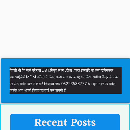
किसी भी ऐप जैसे प्रेरणा DBT,निपुण लक्ष्य ,दीक्षा ,परख इत्यादि या अन्य टेक्निकल
समस्या(जैसे MDM कॉल) के लिए राज्य स्तर पर बनाए गए विद्या समीक्षा केंद्र के नंबर
पर आप कॉल कर सकते हैं जिसका नंबर 05223538777 है। इस नंबर पर कॉल
करके आप अपनी शिकायत दर्ज कर सकते हैं
Recent Posts