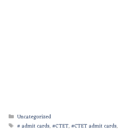
Categories
Uncategorized
Tags
# admit cards
,
#CTET
,
#CTET admit cards
,