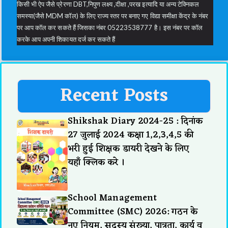
किसी भी ऐप जैसे प्रेरणा DBT,निपुण लक्ष्य ,दीक्षा ,परख इत्यादि या अन्य टेक्निकल
समस्या(जैसे MDM कॉल) के लिए राज्य स्तर पर बनाए गए विद्या समीक्षा केंद्र के नंबर
पर आप कॉल कर सकते हैं जिसका नंबर 05223538777 है। इस नंबर पर कॉल
करके आप अपनी शिकायत दर्ज कर सकते हैं
Recent Posts
Shikshak Diary 2024-25 : दिनांक
27 जुलाई 2024 कक्षा 1,2,3,4,5 की
भरी हुई शिक्षक डायरी देखने के लिए
यहाँ क्लिक करे ।
School Management
Committee (SMC) 2026: गठन के
नए नियम, सदस्य संख्या, पात्रता, कार्य व