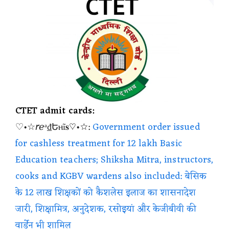
CTET admit cards:
♡•☆𝘳ℯᵃ₫Եⲏĩ𝐬♡•☆:
Government order issued
for cashless treatment for 12 lakh Basic
Education teachers; Shiksha Mitra, instructors,
cooks and KGBV wardens also included: बेसिक
के 12 लाख शिक्षकों को कैशलेस इलाज का शासनादेश
जारी, शिक्षामित्र, अनुदेशक, रसोइयां और केजीबीवी की
वार्डेन भी शामिल