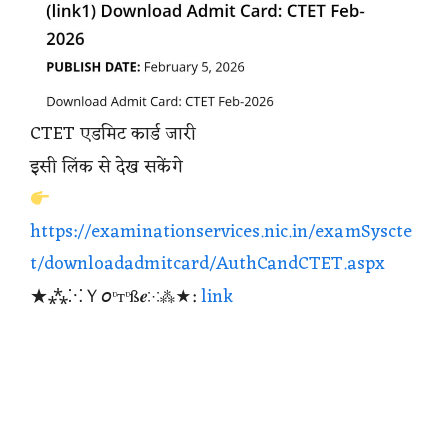
CTET एडमिट कार्ड जारी
इसी लिंक से देख सकेंगे
https://examinationservices.nic.in/examSyscte
t/downloadadmitcard/AuthCandCTET.aspx
★⁂⁙Ｙ𝘰ᶹтᶹß𝒆⁙⁂★:
link