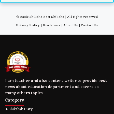
© Basic Shiksha Best Shiksha | All rights reserved
Privacy Policy
|
Disclaimer
|
About Us
|
Contact Us
I am teacher and also content writer to provide best
news about education department and covers so
many others topics
Category
Shikshak Diary