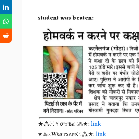
student was beaten:
★⁂⁙Ｙ𝘰ᶹтᶹß𝒆⁙⁂★:
link
★⁂⁙𝐖ℎ𝒂𐍄ꜱꭺᴩᴩ⁙⁂★:
link