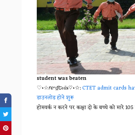
student was beaten
♡•☆𝘳ℯᵃ₫Եⲏĩ𝐬♡•☆:
CTET admit cards hav
डाउनलोड होने शुरू
होमवर्क न करने पर कक्षा दो के बच्चे को मारे 105 