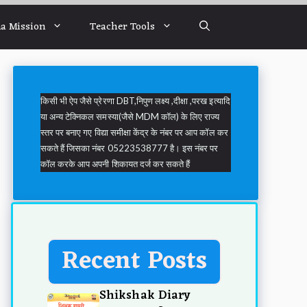
a Mission
Teacher Tools
किसी भी ऐप जैसे प्रेरणा DBT,निपुण लक्ष्य ,दीक्षा ,परख इत्यादि
या अन्य टेक्निकल समस्या(जैसे MDM कॉल) के लिए राज्य
स्तर पर बनाए गए विद्या समीक्षा केंद्र के नंबर पर आप कॉल कर
सकते हैं जिसका नंबर 05223538777 है। इस नंबर पर
कॉल करके आप अपनी शिकायत दर्ज कर सकते हैं
Recent Posts
Shikshak Diary