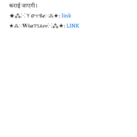
कराई जाएगी।
★⁂⁙Ｙ𝘰ᶹтᶹß𝒆⁙⁂★:
link
★⁂⁙𝐖ℎ𝒂𐍄ꜱꭺᴩᴩ⁙⁂★:
LINK