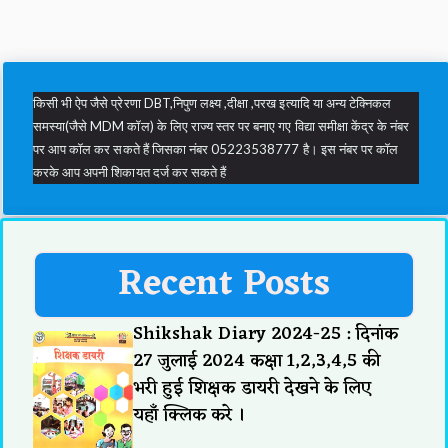
किसी भी ऐप जैसे प्रेरणा DBT,निपुण लक्ष्य ,दीक्षा ,परख इत्यादि या अन्य टेक्निकल
समस्या(जैसे MDM कॉल) के लिए राज्य स्तर पर बनाए गए विद्या समीक्षा केंद्र के नंबर
पर आप कॉल कर सकते हैं जिसका नंबर 05223538777 है। इस नंबर पर कॉल
करके आप अपनी शिकायत दर्ज कर सकते हैं
Recent Posts
Shikshak Diary 2024-25 : दिनांक
27 जुलाई 2024 कक्षा 1,2,3,4,5 की
भरी हुई शिक्षक डायरी देखने के लिए
यहाँ क्लिक करे ।