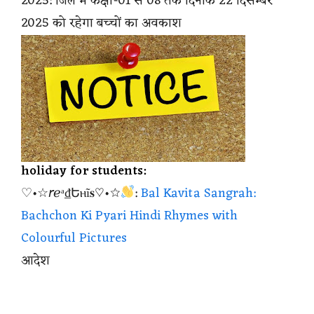
2025: जिले में कक्षा-01 से 08 तक दिनांक 22 दिसम्बर
2025 को रहेगा बच्चों का अवकाश
holiday for students:
♡•☆𝘳ℯᵃ₫Եⲏĩ𝐬♡•☆
:
Bal Kavita Sangrah:
Bachchon Ki Pyari Hindi Rhymes with
Colourful Pictures
आदेश