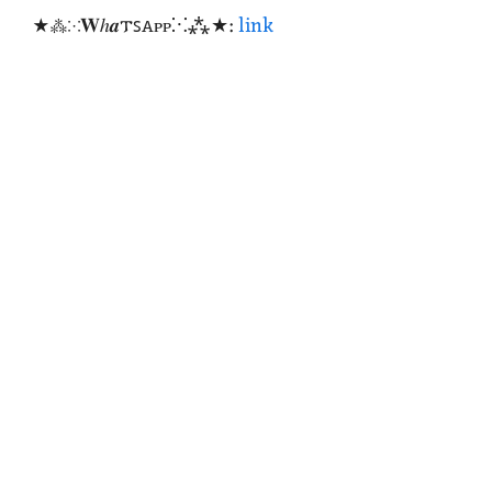
★⁂⁙𝐖ℎ𝒂𐍄ꜱꭺᴩᴩ⁙⁂★:
link