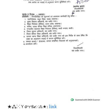
★⁂⁙Ｙ𝘰ᶹтᶹß𝒆⁙⁂★:
link