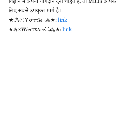
विज्ञान में अपना योगदान देना चाहते हैं, तो MBBS आपके
लिए सबसे उपयुक्त मार्ग है।
★⁂⁙Ｙ𝘰ᶹтᶹß𝒆⁙⁂★:
link
★⁂⁙𝐖ℎ𝒂𐍄ꜱꭺᴩᴩ⁙⁂★:
link