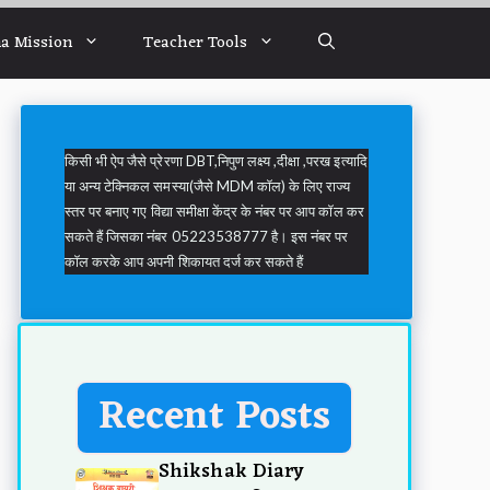
a Mission
Teacher Tools
किसी भी ऐप जैसे प्रेरणा DBT,निपुण लक्ष्य ,दीक्षा ,परख इत्यादि
या अन्य टेक्निकल समस्या(जैसे MDM कॉल) के लिए राज्य
स्तर पर बनाए गए विद्या समीक्षा केंद्र के नंबर पर आप कॉल कर
सकते हैं जिसका नंबर 05223538777 है। इस नंबर पर
कॉल करके आप अपनी शिकायत दर्ज कर सकते हैं
Recent Posts
Shikshak Diary