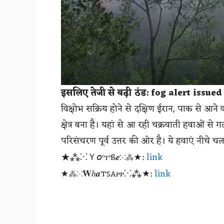
इसलिए तेजी से बढ़ी ठंड: fog alert issued
विक्षोभ सक्रिय होने से दक्षिण ईरान, पाक से आने
क्षेत्र बना है। यहां से आ रही चक्रवाती हवाओं स
परिसंचरण पूर्व उत्तर की ओर है। ये हवाएं नीचे चलन
★⁂⁙Ｙ𝘰ᶹтᶹß𝒆⁙⁂★:
link
★⁂⁙𝐖ℎ𝒂𐍄ꜱꭺᴩᴩ⁙⁂★:
link