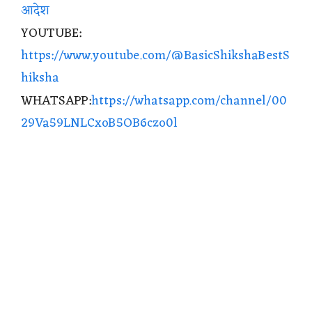
आदेश
YOUTUBE:
https://www.youtube.com/@BasicShikshaBestS
hiksha
WHATSAPP:
https://whatsapp.com/channel/00
29Va59LNLCxoB5OB6czo0l