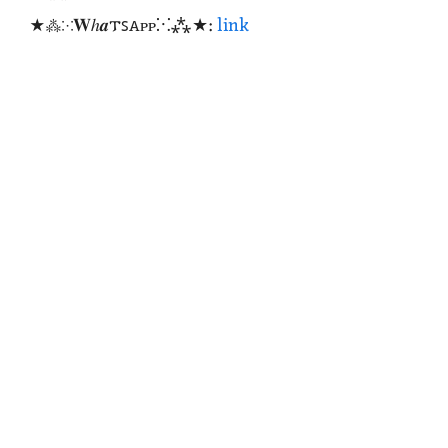
★⁂⁙𝐖ℎ𝒂𐍄ꜱꭺᴩᴩ⁙⁂★:
link