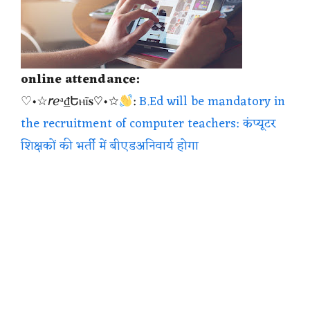
online attendance:
♡•☆𝘳ℯᵃ₫Եⲏĩ𝐬♡•☆
:
B.Ed will be mandatory in
the recruitment of computer teachers: कंप्यूटर
शिक्षकों की भर्ती में बीएडअनिवार्य होगा