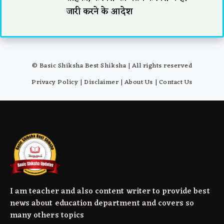
जारी करने के आदेश
© Basic Shiksha Best Shiksha | All rights reserved
Privacy Policy
|
Disclaimer
|
About Us
|
Contact Us
I am teacher and also content writer to provide best
news about education department and covers so
many others topics