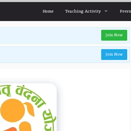
Home
Teaching Activity
Prern
Join Now
Join Now