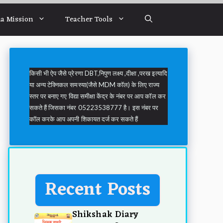
a Mission
Teacher Tools
किसी भी ऐप जैसे प्रेरणा DBT,निपुण लक्ष्य ,दीक्षा ,परख इत्यादि
या अन्य टेक्निकल समस्या(जैसे MDM कॉल) के लिए राज्य
स्तर पर बनाए गए विद्या समीक्षा केंद्र के नंबर पर आप कॉल कर
सकते हैं जिसका नंबर 05223538777 है। इस नंबर पर
कॉल करके आप अपनी शिकायत दर्ज कर सकते हैं
Recent Posts
Shikshak Diary