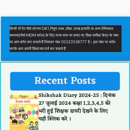
किसी भी ऐप जैसे प्रेरणा DBT,निपुण लक्ष्य ,दीक्षा ,परख इत्यादि या अन्य टेक्निकल
समस्या(जैसे MDM कॉल) के लिए राज्य स्तर पर बनाए गए विद्या समीक्षा केंद्र के नंबर
पर आप कॉल कर सकते हैं जिसका नंबर 05223538777 है। इस नंबर पर कॉल
करके आप अपनी शिकायत दर्ज कर सकते हैं
Recent Posts
Shikshak Diary 2024-25 : दिनांक
27 जुलाई 2024 कक्षा 1,2,3,4,5 की
भरी हुई शिक्षक डायरी देखने के लिए
यहाँ क्लिक करे ।