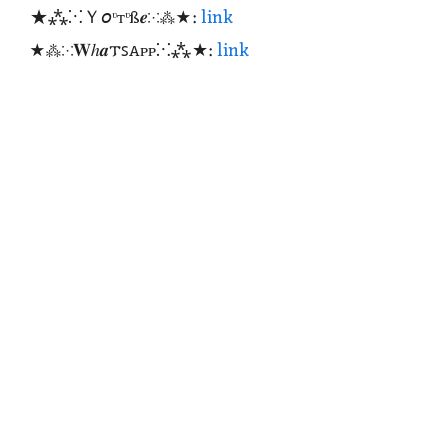
★⁂⁙Ｙ𝘰ᶹтᶹß𝒆⁙⁂★:
link
★⁂⁙𝐖ℎ𝒂𐍄ꜱꭺᴩᴩ⁙⁂★:
link