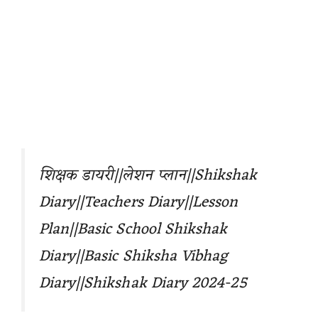
शिक्षक डायरी||लेशन प्लान||Shikshak
Diary||Teachers Diary||Lesson
Plan||Basic School Shikshak
Diary||Basic Shiksha Vibhag
Diary
||Shikshak Diary 2024-25