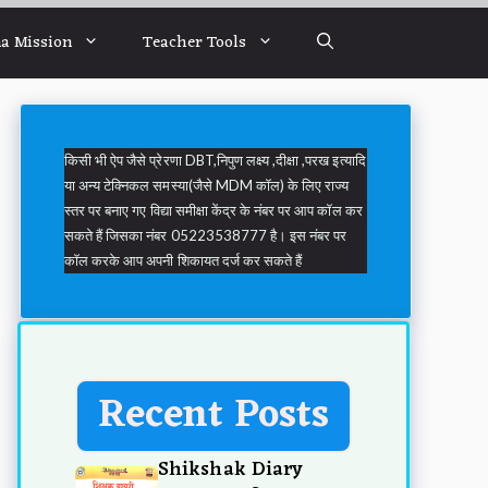
a Mission
Teacher Tools
किसी भी ऐप जैसे प्रेरणा DBT,निपुण लक्ष्य ,दीक्षा ,परख इत्यादि
या अन्य टेक्निकल समस्या(जैसे MDM कॉल) के लिए राज्य
स्तर पर बनाए गए विद्या समीक्षा केंद्र के नंबर पर आप कॉल कर
सकते हैं जिसका नंबर 05223538777 है। इस नंबर पर
कॉल करके आप अपनी शिकायत दर्ज कर सकते हैं
Recent Posts
Shikshak Diary