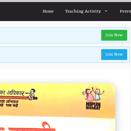
Home
Teaching Activity
Prern
Join Now
Join Now