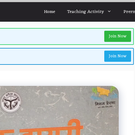
Home
Teaching Activity
Prern
Join Now
Join Now