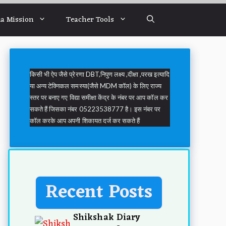
a Mission
Teacher Tools
किसी भी ऐप जैसे प्रेरणा DBT,निपुण लक्ष्य ,दीक्षा ,परख इत्यादि
या अन्य टेक्निकल समस्या(जैसे MDM कॉल) के लिए राज्य
स्तर पर बनाए गए विद्या समीक्षा केंद्र के नंबर पर आप कॉल कर
सकते हैं जिसका नंबर 05223538777 है। इस नंबर पर
कॉल करके आप अपनी शिकायत दर्ज कर सकते हैं
Recent Posts
Shikshak Diary