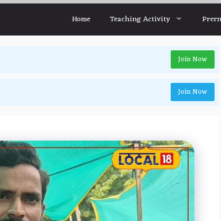
Home
Teaching Activity
Prern
Join Now
Join Now