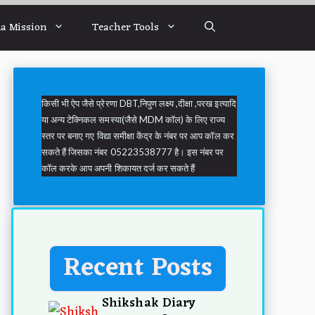
a Mission
Teacher Tools
किसी भी ऐप जैसे प्रेरणा DBT,निपुण लक्ष्य ,दीक्षा ,परख इत्यादि
या अन्य टेक्निकल समस्या(जैसे MDM कॉल) के लिए राज्य
स्तर पर बनाए गए विद्या समीक्षा केंद्र के नंबर पर आप कॉल कर
सकते हैं जिसका नंबर 05223538777 है। इस नंबर पर
कॉल करके आप अपनी शिकायत दर्ज कर सकते हैं
Recent Posts
Shikshak Diary