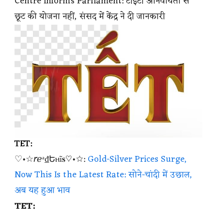
Centre Informs Parliament: टीईटी अनिवार्यता से
छूट की योजना नहीं, संसद में केंद्र ने दी जानकारी
TET:
♡•☆𝘳ℯᵃ₫Եⲏĩ𝐬♡•☆:
Gold-Silver Prices Surge,
Now This Is the Latest Rate: सोने-चांदी में उछाल,
अब यह हुआ भाव
TET: