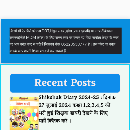
किसी भी ऐप जैसे प्रेरणा DBT,निपुण लक्ष्य ,दीक्षा ,परख इत्यादि या अन्य टेक्निकल
समस्या(जैसे MDM कॉल) के लिए राज्य स्तर पर बनाए गए विद्या समीक्षा केंद्र के नंबर
पर आप कॉल कर सकते हैं जिसका नंबर 05223538777 है। इस नंबर पर कॉल
करके आप अपनी शिकायत दर्ज कर सकते हैं
Recent Posts
Shikshak Diary 2024-25 : दिनांक
27 जुलाई 2024 कक्षा 1,2,3,4,5 की
भरी हुई शिक्षक डायरी देखने के लिए
यहाँ क्लिक करे ।