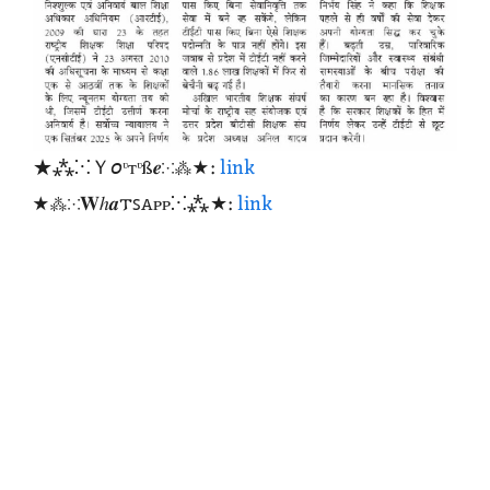
★⁂⁙Ｙ𝘰ᶹтᶹß𝒆⁙⁂★:
link
★⁂⁙𝐖ℎ𝒂𐍄ꜱꭺᴩᴩ⁙⁂★:
link