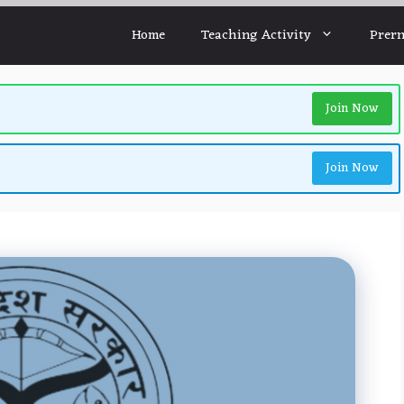
Home
Teaching Activity
Prern
Join Now
Join Now