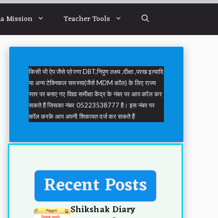
a Mission
Teacher Tools
किसी भी ऐप जैसे प्रेरणा DBT,निपुण लक्ष्य ,दीक्षा ,परख इत्यादि
या अन्य टेक्निकल समस्या(जैसे MDM कॉल) के लिए राज्य
स्तर पर बनाए गए विद्या समीक्षा केंद्र के नंबर पर आप कॉल कर
सकते हैं जिसका नंबर 05223538777 है। इस नंबर पर
कॉल करके आप अपनी शिकायत दर्ज कर सकते हैं
Recent Posts
Shikshak Diary