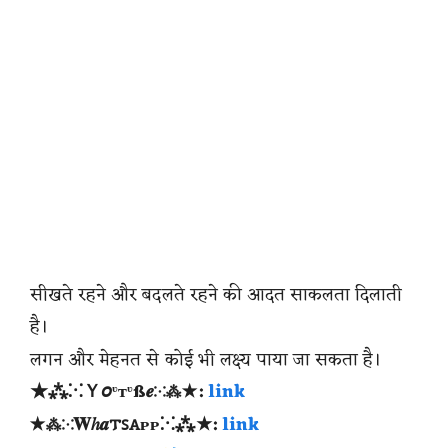
सीखते रहने और बदलते रहने की आदत साकलता दिलाती
है।
लगन और मेहनत से कोई भी लक्ष्य पाया जा सकता है।
★⁂⁙Ｙ𝘰ᶹтᶹß𝒆⁙⁂★:
link
★⁂⁙𝐖ℎ𝒂𐍄ꜱꭺᴩᴩ⁙⁂★:
link