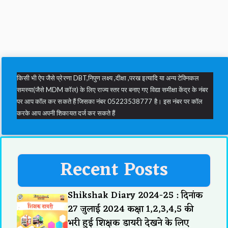
किसी भी ऐप जैसे प्रेरणा DBT,निपुण लक्ष्य ,दीक्षा ,परख इत्यादि या अन्य टेक्निकल
समस्या(जैसे MDM कॉल) के लिए राज्य स्तर पर बनाए गए विद्या समीक्षा केंद्र के नंबर
पर आप कॉल कर सकते हैं जिसका नंबर 05223538777 है। इस नंबर पर कॉल
करके आप अपनी शिकायत दर्ज कर सकते हैं
Recent Posts
Shikshak Diary 2024-25 : दिनांक
27 जुलाई 2024 कक्षा 1,2,3,4,5 की
भरी हुई शिक्षक डायरी देखने के लिए