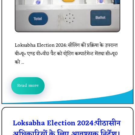
Loksabha Election 2024: सीलिंग की प्रक्रिया के उपरान्त
बी०यू० एण्ड वी०वी0 पैट को वो्टिंग कम्पार्टमेन्ट मेंतथा सी०यू0
को ...
Read more
Loksabha Election 2024:पीठासीन
अधिकारियों के लिए आवश्यक निर्देश।