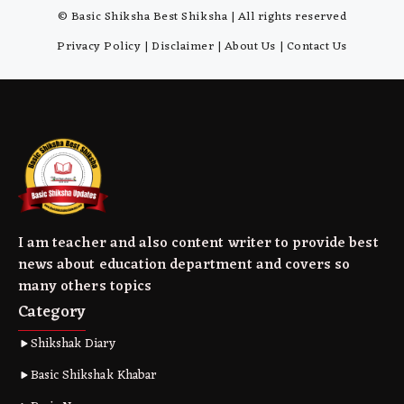
© Basic Shiksha Best Shiksha | All rights reserved
Privacy Policy
|
Disclaimer
|
About Us
|
Contact Us
I am teacher and also content writer to provide best
news about education department and covers so
many others topics
Category
Shikshak Diary
Basic Shikshak Khabar