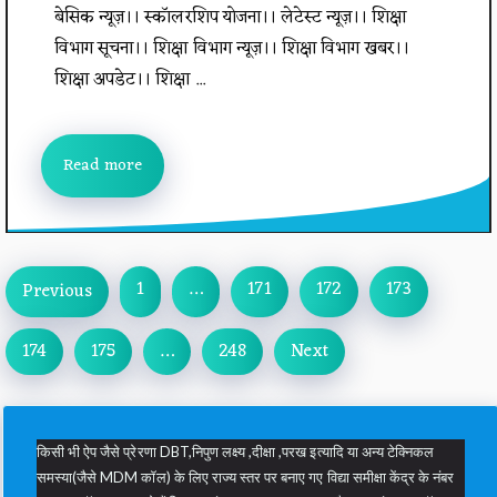
बेसिक न्यूज़।। स्कॉलरशिप योजना।। लेटेस्ट न्यूज़।। शिक्षा
विभाग सूचना।। शिक्षा विभाग न्यूज़।। शिक्षा विभाग खबर।।
शिक्षा अपडेट।। शिक्षा ...
Read more
1
…
171
172
173
Previous
174
175
…
248
Next
किसी भी ऐप जैसे प्रेरणा DBT,निपुण लक्ष्य ,दीक्षा ,परख इत्यादि या अन्य टेक्निकल
समस्या(जैसे MDM कॉल) के लिए राज्य स्तर पर बनाए गए विद्या समीक्षा केंद्र के नंबर