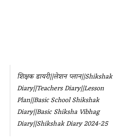
शिक्षक डायरी||लेशन प्लान||Shikshak
Diary||Teachers Diary||Lesson
Plan||Basic School Shikshak
Diary||Basic Shiksha Vibhag
Diary
||Shikshak Diary 2024-25