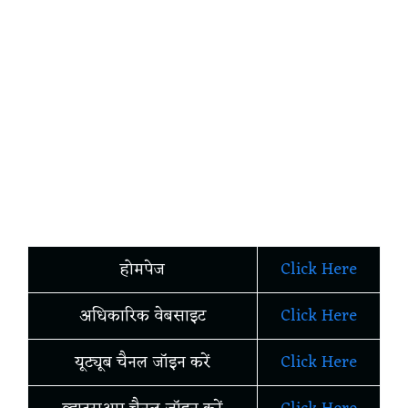
होमपेज
Click Here
अधिकारिक वेबसाइट
Click Here
यूट्यूब चैनल जॉइन करें
Click Here