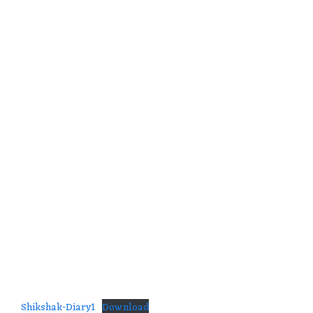
Shikshak-Diary1
Download