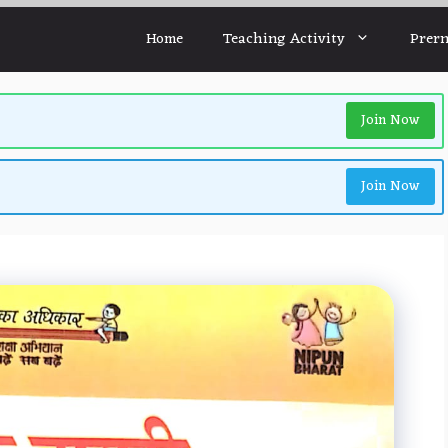
Home
Teaching Activity
Prern
Join Now
Join Now