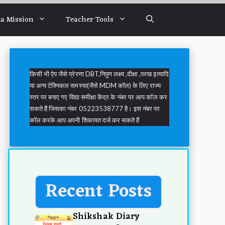
a Mission
Teacher Tools
किसी भी ऐप जैसे प्रेरणा DBT,निपुण लक्ष्य ,दीक्षा ,परख इत्यादि
या अन्य टेक्निकल समस्या(जैसे MDM कॉल) के लिए राज्य
स्तर पर बनाए गए विद्या समीक्षा केंद्र के नंबर पर आप कॉल कर
सकते हैं जिसका नंबर 05223538777 है। इस नंबर पर
कॉल करके आप अपनी शिकायत दर्ज कर सकते हैं
Recent Posts
Shikshak Diary